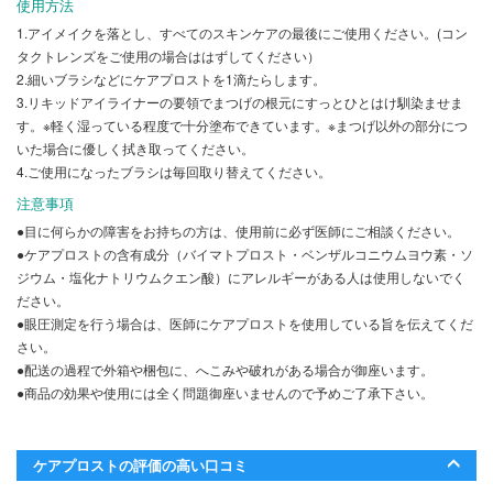
使用方法
1.アイメイクを落とし、すべてのスキンケアの最後にご使用ください。(コン
タクトレンズをご使用の場合ははずしてください）
2.細いブラシなどにケアプロストを1滴たらします。
3.リキッドアイライナーの要領でまつげの根元にすっとひとはけ馴染ませま
す。※軽く湿っている程度で十分塗布できています。※まつげ以外の部分につ
いた場合に優しく拭き取ってください。
4.ご使用になったブラシは毎回取り替えてください。
注意事項
●目に何らかの障害をお持ちの方は、使用前に必ず医師にご相談ください。
●ケアプロストの含有成分（バイマトプロスト・ベンザルコニウムヨウ素・ソ
ジウム・塩化ナトリウムクエン酸）にアレルギーがある人は使用しないでく
ださい。
●眼圧測定を行う場合は、医師にケアプロストを使用している旨を伝えてくだ
さい。
●配送の過程で外箱や梱包に、へこみや破れがある場合が御座います。
●商品の効果や使用には全く問題御座いませんので予めご了承下さい。
ケアプロストの評価の高い口コミ