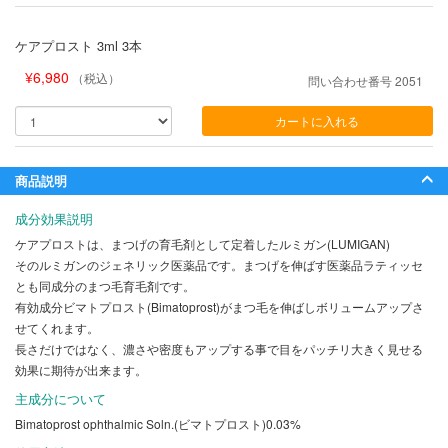
ケアプロスト 3ml 3本
¥
6,980
（税込）
問い合わせ番号
2051
カートに入れる
商品説明
成分効果説明
ケアプロストは、まつげの育毛剤として定着したルミガン(LUMIGAN)
そのルミガンのジェネリック医薬品です。まつげを伸ばす医薬品ラティッセ
とも同成分のまつ毛育毛剤です。
有効成分ビマトプロスト(Bimatoprost)がまつ毛を伸ばしボリュームアップさ
せてくれます。
長さだけではなく、濃さや密度もアップする事で目をパッチリ大きく見せる
効果に期待が出来ます。
主成分について
Bimatoprost ophthalmic Soln.(ビマトプロスト)0.03%