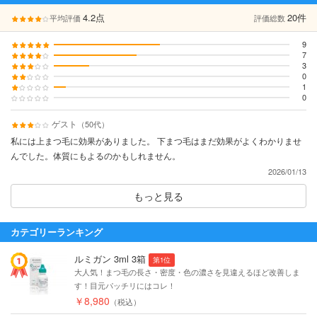
4.2点
20件
平均評価
評価総数
9
45%
7
35%
3
15%
0
0%
1
5%
0
0%
ゲスト
（50代）
私には上まつ毛に効果がありました。 下まつ毛はまだ効果がよくわかりませ
んでした。体質にもよるのかもしれません。
2026/01/13
もっと見る
カテゴリーランキング
ルミガン 3ml 3箱
第1位
大人気！まつ毛の長さ・密度・色の濃さを見違えるほど改善しま
す！目元パッチリにはコレ！
￥8,980
（税込）