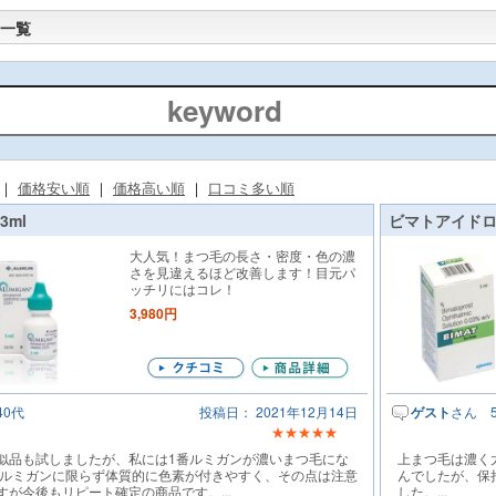
一覧
｜
価格安い順
｜
価格高い順
｜
口コミ多い順
3ml
ビマトアイドロッ
大人気！まつ毛の長さ・密度・色の濃
さを見違えるほど改善します！目元パ
ッチリにはコレ！
3,980円
40代
投稿日： 2021年12月14日
ゲスト
さん 
★★★★★
似品も試しましたが、私には1番ルミガンが濃いまつ毛にな
上まつ毛は濃く
 ルミガンに限らず体質的に色素が付きやすく、その点は注意
んでしたが、保
すが今後もリピート確定の商品です。...
した。...