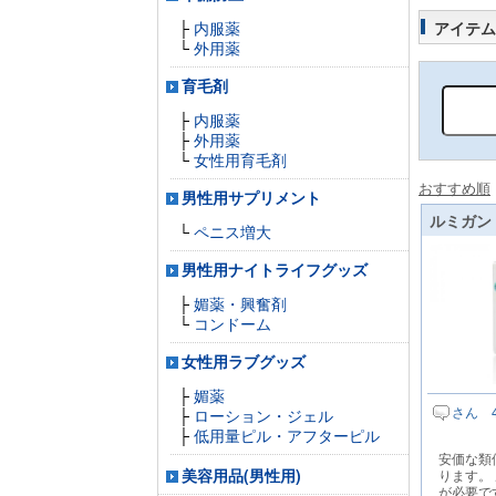
├
内服薬
アイテム
└
外用薬
育毛剤
├
内服薬
├
外用薬
└
女性用育毛剤
おすすめ順
男性用サプリメント
ルミガン 
└
ペニス増大
男性用ナイトライフグッズ
├
媚薬・興奮剤
└
コンドーム
女性用ラブグッズ
├
媚薬
さん 
├
ローション・ジェル
├
低用量ピル・アフターピル
安価な類
美容用品(男性用)
ります。
が必要で