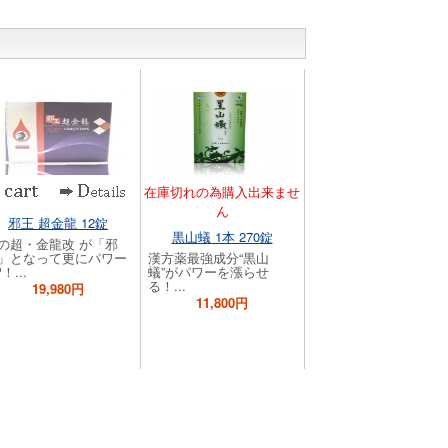
在庫切れの為購入出来ませ
ん
邪王 超金龍 12錠
黒山蟻 1本 270錠
の超・金龍改 が「邪
」となって更にパワー
漢方薬最強成分“黒山
！...
蟻”がパワーを漲らせ
る！...
19,980円
11,800円