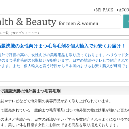
テム一覧（カテゴリメニュー）
話題沸騰の女性向けまつ毛育毛剤を個人輸入でお安くお届け！
海外で評価の高い、女性向けの美容用品も取り扱っております。ハリウッド女
達のまつ毛育毛剤のお取扱いが御座います。日本の雑誌やテレビで紹介されて
います。また、個人輸入と言う特性から日本国内よりもお安く購入が可能です
で話題沸騰の海外製まつ毛育毛剤
性誌やテレビなどで海外製の美容用品が多く取り上げられています。
内で販売されている一般的まつ毛育毛剤に比べ海外製の物は効果が強いと言わ
果の速さと実績から、日本の雑誌やテレビでも多数紹介されるようになり今で
ます。美しい体を目指す女性にお勧めできる商品を取り揃えております。