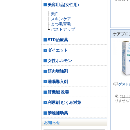
美容用品(女性用)
├
美白
├
スキンケア
├
まつ毛育毛
└
バストアップ
ケアプロス
STD治療薬
ダイエット
女性ホルモン
筋肉増強剤
睡眠導入剤
ゲスト
肝機能 改善
私には上
りません
利尿剤 むくみ対策
禁煙補助薬
お知らせ