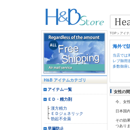
TOP
> アイ
海外で
当店では
レブ御用
多数御座
H&B アイテムカテゴリ
アイテム一覧
女性の間
ＥＤ・精力剤
今、女
├
漢方精力
日本国
├
ＥＤジェネリック
└
勃起不全薬
その効
つあり
早漏防止