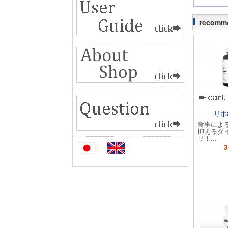
recomm
リポ8
食事によ
抑えるダ
リ！...
3