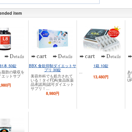
ended item
1本 50錠
BBX 食欲抑制ダイエットサ
1箱 10錠
プリ 30錠
る脂肪の吸収を
...
あ
イエットサプ
美容外科でも処方されて
王
13,480円
いる！タイFDA(食品医薬
UP
品承認局)認可ダイエット
,980円
サプリ！...
8,980円