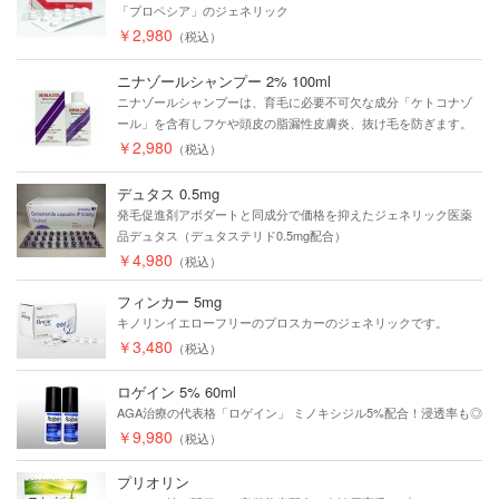
「プロペシア」のジェネリック
￥2,980
（税込）
ニナゾールシャンプー 2% 100ml
ニナゾールシャンプーは、育毛に必要不可欠な成分「ケトコナゾ
ール」を含有しフケや頭皮の脂漏性皮膚炎、抜け毛を防ぎます。
￥2,980
（税込）
デュタス 0.5mg
発毛促進剤アボダートと同成分で価格を抑えたジェネリック医薬
品デュタス（デュタステリド0.5mg配合）
￥4,980
（税込）
フィンカー 5mg
キノリンイエローフリーのプロスカーのジェネリックです。
￥3,480
（税込）
ロゲイン 5% 60ml
AGA治療の代表格「ロゲイン」 ミノキシジル5%配合！浸透率も◎
￥9,980
（税込）
プリオリン