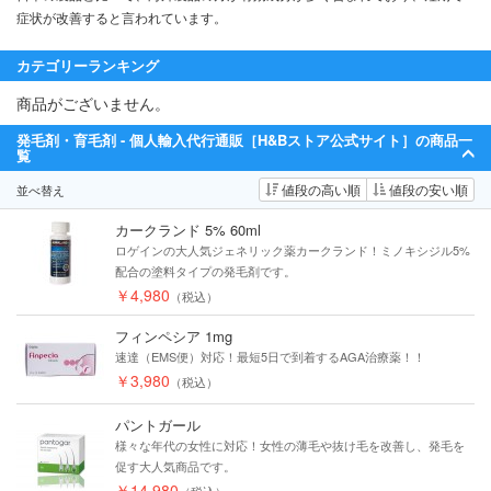
症状が改善すると言われています。
カテゴリーランキング
商品がございません。
発毛剤・育毛剤 - 個人輸入代行通販［H&Bストア公式サイト］の商品一
覧
値段の高い順
値段の安い順
並べ替え
カークランド 5% 60ml
ロゲインの大人気ジェネリック薬カークランド！ミノキシジル5%
配合の塗料タイプの発毛剤です。
￥4,980
（税込）
フィンペシア 1mg
速達（EMS便）対応！最短5日で到着するAGA治療薬！！
￥3,980
（税込）
パントガール
様々な年代の女性に対応！女性の薄毛や抜け毛を改善し、発毛を
促す大人気商品です。
￥14,980