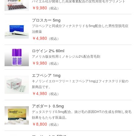
バイエル社が開発した高栄養素配合の女性用育毛サプリメント
￥9,980
（税込）
プロスカー 5mg
プロペシアと同成分フィナステリドを5mg配合した男性型脱毛症
治療薬
￥4,980
（税込）
ロゲイン 2% 60ml
アメリカ版女性用ミノキシジル2%配合育毛剤
￥9,980
（税込）
エフペシア 1mg
キノリンイエローフリー！エフペシア1mgはフィナステリド錠の
新商品です。
￥4,980
（税込）
アボダート 0.5mg
デュタステリド0.5mg配合。抜け毛の原因DHTの生成を抑制し発毛
効果をもたらす医薬品。
￥8,800
（税込）